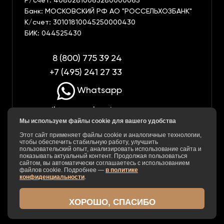
Р/счет: 40802810063280000065
Банк: МОСКОВСКИЙ РФ АО "РОССЕЛЬХОЗБАНК"
К/счет: 30101810045250000430
БИК: 044525430
8 (800) 775 39 24
+7 (495) 241 27 33
Whatsapp
mail@mnogoland.ru
Мы используем файлы cookie для вашего удобства
Вам перезвонить?
Этот сайт применяет файлы cookie и аналогичные технологии,
Большая Очаковская д. 47, стр. 1
чтобы обеспечить стабильную работу, улучшить
пользовательский опыт, анализировать использование сайта и
Бизнес центр "Очаково" 119361 Москва
показывать актуальный контент. Продолжая пользоваться
сайтом, вы автоматически соглашаетесь с использованием
файлов cookie. Подробнее —
в политике
конфиденциальности
.
Сайт https://mnogoland.ru/ носит исключительно информационный
характер и ни при каких условиях не является публичной офертой.
ХОРОШО, СПАСИБО
Для получения подробной информации о стоимости услуг,
пожалуйста, обращайтесь в офис продаж.